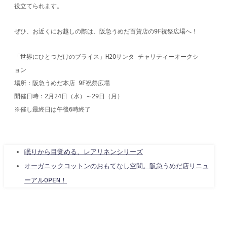
役立てられます。
ぜひ、お近くにお越しの際は、阪急うめだ百貨店の9F祝祭広場へ！
「世界にひとつだけのブライス」H2Oサンタ チャリティーオークシ
ョン
場所：阪急うめだ本店 9F祝祭広場
開催日時：2月24日（水）～29日（月）
※催し最終日は午後6時終了
眠りから目覚める、レアリネンシリーズ
オーガニックコットンのおもてなし空間。阪急うめだ店リニュ
ーアルOPEN！