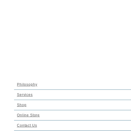
NADELL
ホーム
News
ブライスが着る、NADELLのオーガニックコットンド
レス
ブライスが着る、NADELLのオーガニックコ
ットンドレス
Philosophy
2016-02-29
Services
Shop
Online Store
Contact Us