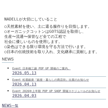
NADELLが大切にしていること
○天然素材を使い、土に還る服作りを目指します。
○オーガニックコットンはGOTS認証を取得し、
生産〜流通〜保管など全ての工程で
社会に優しいものを使用します。
○染色はできる限り環境を守る方法で行います。
○日本の伝統技術を取り入れ、文化継承に貢献します。
NEWS
Event 日本橋三越 POP UP 開催のご案内。
2026.05.13
Event 松屋銀座『銀座・暮らしの商店街』出展のお知らせ
2026.04.13
Event 2026年上半期 POP UP SHOP 開催スケジュールのお知らせ
2026.04.03
NEWS
一覧