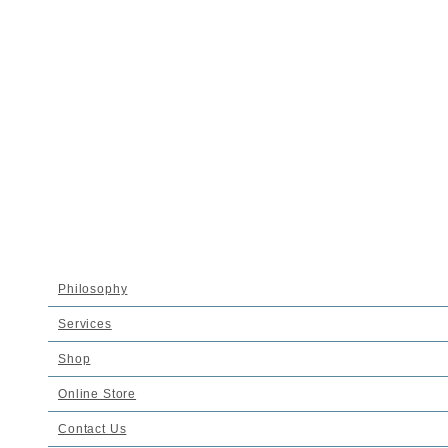
ホーム
News
Event 2026年上半期 POP UP SHOP 開催スケジュ
ールのお知らせ
Event 2026年上半期 POP UP SHOP 開
催スケジュールのお知らせ
2026-04-03
Philosophy
Services
Shop
Online Store
いつもNADELLをご愛顧いただき、誠にありがとうございます。
Contact Us
2026年1月より各地で開催しております、期間限定POP UP SHOPの