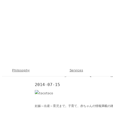
NADELL
ホーム
News
「tocotoco」vol.27でNADELL流
Philosophy
Services
「tocotoco」vol.27でNA
2014-07-15
Online
妊娠～出産～育児まで。子育て、赤ちゃんの情報満載の
Store
Company