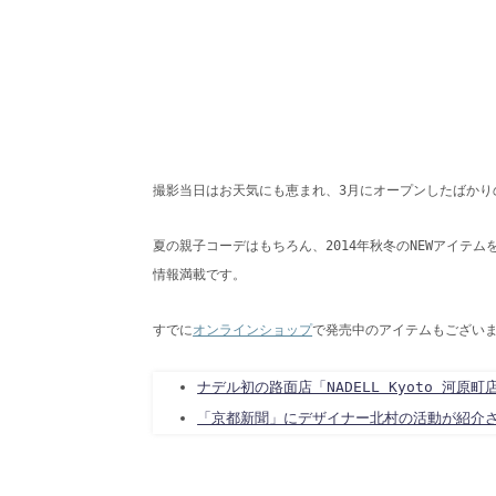
Info
Contact
Us
Privacy
Policy
撮影当日はお天気にも恵まれ、3月にオープンしたばかりの
夏の親子コーデはもちろん、2014年秋冬のNEWアイテ
情報満載です。
すでに
オンラインショップ
で発売中のアイテムもございま
ナデル初の路面店「NADELL Kyoto 河原
「京都新聞」にデザイナー北村の活動が紹介