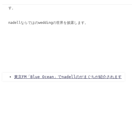
wedding dressはもちろん、wedding小物、引き出物など揃えま
す。
nadellならではのweddingの世界を披露します。
東京FM「Blue Ocean」でnadellのがまぐちが紹介されます