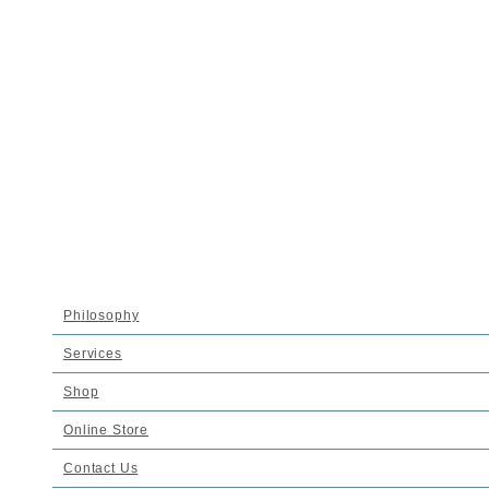
ホーム
News
nadell京都店openのお知らせ
nadell京都店openのお知らせ
2012-05-06
nadell wedding kyoto shop
Philosophy
2012年6月上旬、open予定。
Services
Shop
ｴｼｶﾙブランドとして5年目になる今年の6月、完全予約制のwedding
Online Store
shopがopenします。
Contact Us