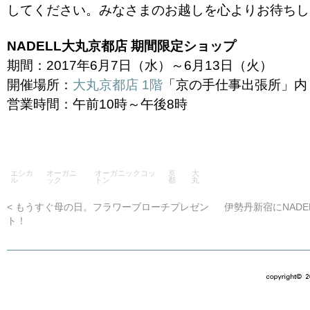
してください。みなさまのお越しを心よりお待ちし
NADELL大丸京都店 期間限定ショップ
期間：2017年6月7日（水）～6月13日（火）
開催場所：
大丸京都店 1階
「京の手仕事出張所」内
営業時間：午前10時～午後8時
エシカ
オーガニ
オーガニックコッ
京
大
ル
ック
トン
都
丸
<
もうすぐ母の日。フラワーブローチプレゼン
伊勢丹新宿にNAD
ト！