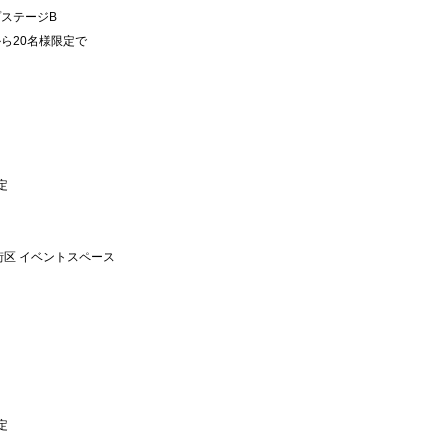
プステージB
ら20名様限定で
定
街区 イベントスペース
定