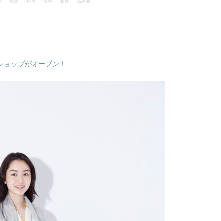
屋
東急
松屋
渋谷
銀座
髙島屋
定ショップがオープン！