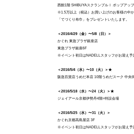
西館1階 SHIBUYAスクランブルⅠ ポップアッ
※1.5万以上（税込）お買い上げのお客様の中か
「てづくり布巾」をプレゼントいたします。
＜2016/4/29（金）〜5/8（日）＞
かぐれ 東急プラザ銀座店
東急プラザ銀座6F
※イベント初日はNADELLスタッフがお迎え予
＜2016/5/4（水）〜10（火）＞★
阪急百貨店うめだ本店 10階うめだスーク 中央
＜2016/5/18（水）〜24（火）＞★
ジェイアール京都伊勢丹4階=特設会場
＜2016/5/25（水）〜31（火）＞
かぐれ京都高島屋店 3F
※イベント初日はNADELLスタッフがお迎え予