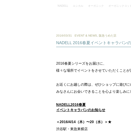
NADELL
エシカル
オーガニック
オーガニックコッ
2016/03/31
EVENT & NEWS
,
阪急うめだ店
NADELL 2016春夏イベントキャラバン
2016春夏シリーズをお届けに、
様々な場所でイベントをさせていただくことが
お近くにお越しの際は、ぜひショップに遊びに
みなさんにお会いできることを心より楽しみに
NADELL2016春夏
イベントキャラバンのお知らせ
＜2016/4/14（木）〜20（水）＞★
渋谷駅・東急東横店